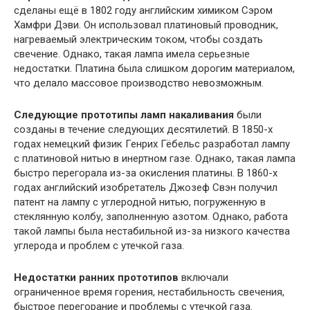
сделаны ещё в 1802 году английским химиком Сэром
Хамфри Дэви. Он использовал платиновый проводник,
нагреваемый электрическим током, чтобы создать
свечение. Однако, такая лампа имела серьезные
недостатки. Платина была слишком дорогим материалом,
что делало массовое производство невозможным.
Следующие прототипы ламп накаливания
были
созданы в течение следующих десятилетий. В 1850-х
годах немецкий физик Генрих Гёбельс разработал лампу
с платиновой нитью в инертном газе. Однако, такая лампа
быстро перегорала из-за окисления платины. В 1860-х
годах английский изобретатель Джозеф Свэн получил
патент на лампу с углеродной нитью, погруженную в
стеклянную колбу, заполненную азотом. Однако, работа
такой лампы была нестабильной из-за низкого качества
углерода и проблем с утечкой газа.
Недостатки ранних прототипов
включали
ограниченное время горения, нестабильность свечения,
быстрое перегорание и проблемы с утечкой газа.