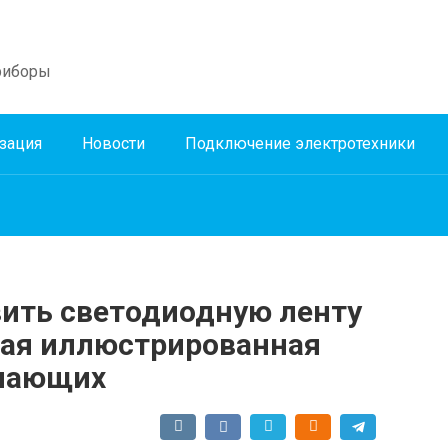
риборы
зация
Новости
Подключение электротехники
вить светодиодную ленту
ная иллюстрированная
инающих