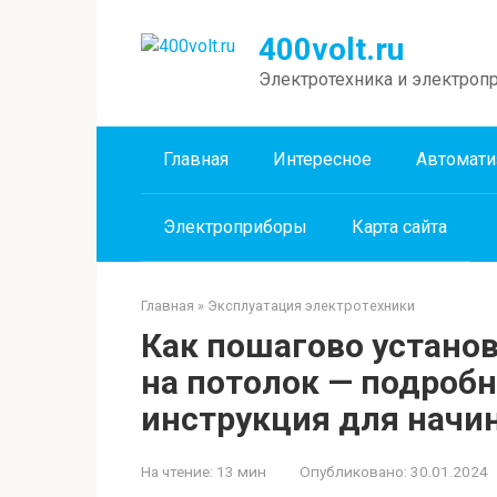
Перейти
к
400volt.ru
контенту
Электротехника и электроп
Главная
Интересное
Автомати
Электроприборы
Карта сайта
Главная
»
Эксплуатация электротехники
Как пошагово устано
на потолок — подроб
инструкция для нач
На чтение:
13 мин
Опубликовано:
30.01.2024