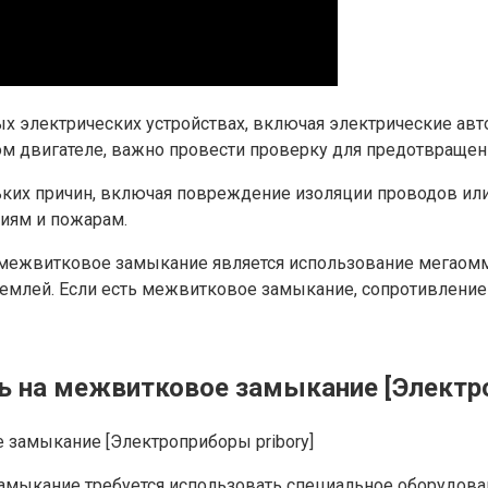
х электрических устройствах, включая электрические ав
ом двигателе, важно провести проверку для предотвраще
их причин, включая повреждение изоляции проводов или 
риям и пожарам.
 межвитковое замыкание является использование мегаомм
емлей. Если есть межвитковое замыкание, сопротивление
ь на межвитковое замыкание [Электро
амыкание требуется использовать специальное оборудован