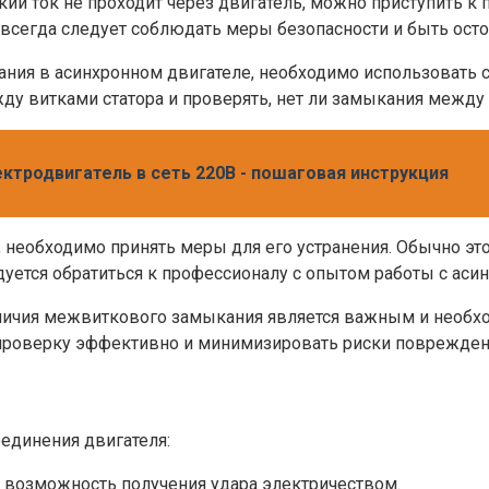
кий ток не проходит через двигатель, можно приступить 
м всегда следует соблюдать меры безопасности и быть ос
ния в асинхронном двигателе, необходимо использовать 
ду витками статора и проверять, нет ли замыкания между
ктродвигатель в сеть 220В - пошаговая инструкция
необходимо принять меры для его устранения. Обычно эт
уется обратиться к профессионалу с опытом работы с аси
аличия межвиткового замыкания является важным и необх
 проверку эффективно и минимизировать риски поврежден
единения двигателя:
ь возможность получения удара электричеством.