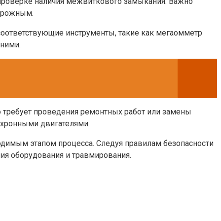
к проверке наличия межвиткового замыкания. Важно
торожным.
соответствующие инструменты, такие как мегаомметр
 ними.
о требует проведения ремонтных работ или замены
нхронными двигателями.
одимым этапом процесса. Следуя правилам безопасности
ия оборудования и травмирования.