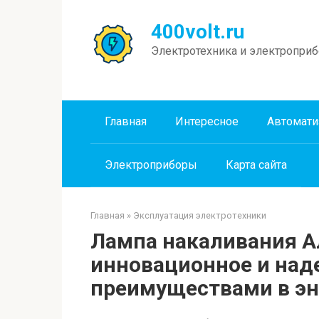
Перейти
к
400volt.ru
контенту
Электротехника и электропри
Главная
Интересное
Автомати
Электроприборы
Карта сайта
Главная
»
Эксплуатация электротехники
Лампа накаливания А
инновационное и над
преимуществами в э