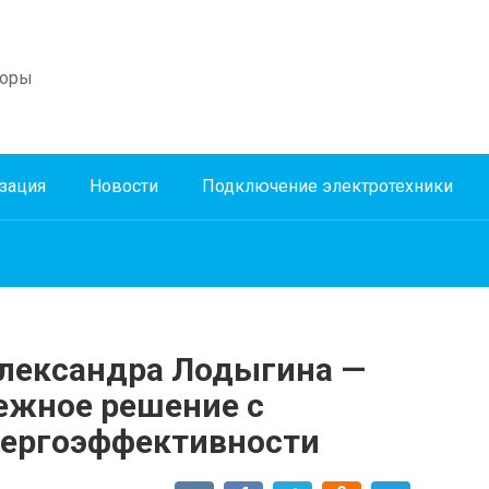
боры
зация
Новости
Подключение электротехники
лександра Лодыгина —
ежное решение с
нергоэффективности