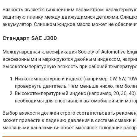
Вязкость является важнейшим параметром, характеризую
защитную пленку между движущимися деталями. Слишком г
аккумулятор. Слишком жидкое масло может не обеспечить
Стандарт SAE J300
Международная классификация Society of Automotive Eng
всесезонными и маркируются двойным индексом, например
высокотемпературную вязкость при рабочей температуре
Низкотемпературный индекс (например, 0W, 5W, 10W
провернуть двигатель. Чем меньше число, тем бол
Высокотемпературный индекс (например, 20, 30, 40)
необходимы для спортивных автомобилей или мото
Выбор вязкости должен строго соответствовать рекомен
может привести к падению давления в системе смазки и
масляными каналами вызовет масляное голодание распр