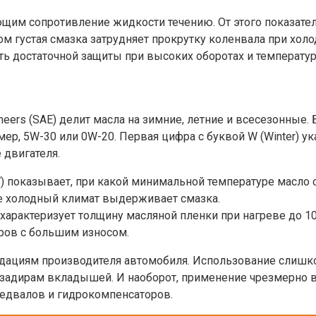
щим сопротивление жидкости течению. От этого показате
устая смазка затрудняет прокрутку коленвала при холодн
 достаточной защиты при высоких оборотах и температура
ineers (SAE) делит масла на зимние, летние и всесезонны
, 5W-30 или 0W-20. Первая цифра с буквой W (Winter) ука
 двигателя.
) показывает, при какой минимальной температуре масло 
ее холодный климат выдерживает смазка.
 характеризует толщину масляной пленки при нагреве до 1
ров с большим износом.
дациям производителя автомобиля. Использование слишком
 задирам вкладышей. И наоборот, применение чрезмерно 
едвалов и гидрокомпенсаторов.