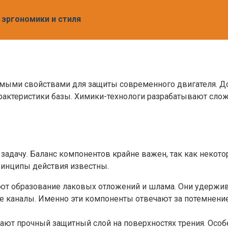
эргономики и стиля
имыми свойствами для защиты современного двигателя. До
рактеристики базы. Химики-технологи разрабатывают сло
дачу. Баланс компонентов крайне важен, так как некотор
ринципы действия известны.
 образование лаковых отложений и шлама. Они удержива
е каналы. Именно эти компоненты отвечают за потемнение 
ют прочный защитный слой на поверхностях трения. Особе