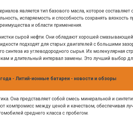
иалов является тип базового масла, которое составляет 
ильность, испаряемость и способность сохранять вязкость
преимущества и области применения.
чистки сырой нефти. Они обладают хорошей смазывающей 
жидкости подходят для старых двигателей с большими заз
о синтеза из углеводородного сырья. Их молекулярная ст
рузкам и длительный интервал замены. Это лучший выбор
года - Литий-ионные батареи - новости и обзоры
ка. Она представляет собой смесь минеральной и синтетич
ют компромисс между ценой и качеством, обеспечивая луч
томобилей среднего класса с пробегом.