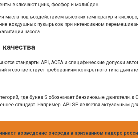
менты включают цинк, фосфор и молибден.
 масла под воздействием высоких температур и кислорода
ние воздушных пузырьков при интенсивном перемешивании
авитации насоса.
 качества
ваются стандарты API, ACEA и специфические допуски авт
й и соответствует требованиям конкретного типа двигате
атегорий, где буква S обозначает бензиновые двигатели, а
меннее стандарт. Например, API SP является актуальным дл
ачинает возведение очереди в признанном лидере росс