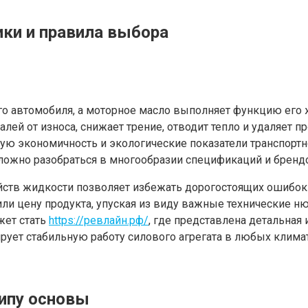
ки и правила выбора
го автомобиля, а моторное масло выполняет функцию его
лей от износа, снижает трение, отводит тепло и удаляет 
ную экономичность и экологические показатели транспорт
сложно разобраться в многообразии спецификаций и бренд
ойств жидкости позволяет избежать дорогостоящих ошибо
 цену продукта, упуская из виду важные технические нюан
жет стать
https://ревлайн.рф/
, где представлена детальная
рует стабильную работу силового агрегата в любых климат
ипу основы