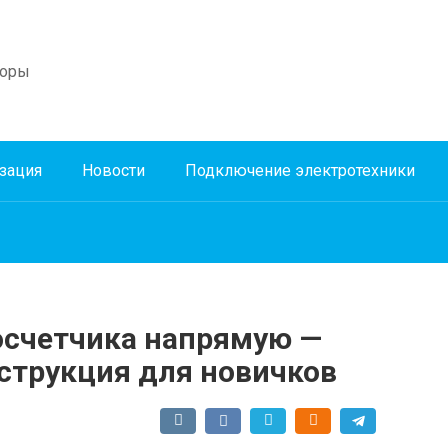
боры
зация
Новости
Подключение электротехники
осчетчика напрямую —
струкция для новичков