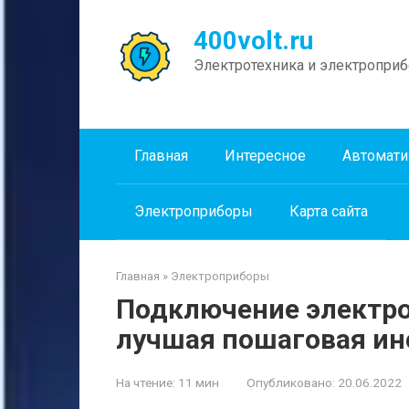
Перейти
к
400volt.ru
контенту
Электротехника и электропри
Главная
Интересное
Автомати
Электроприборы
Карта сайта
Главная
»
Электроприборы
Подключение электр
лучшая пошаговая ин
На чтение:
11 мин
Опубликовано:
20.06.2022