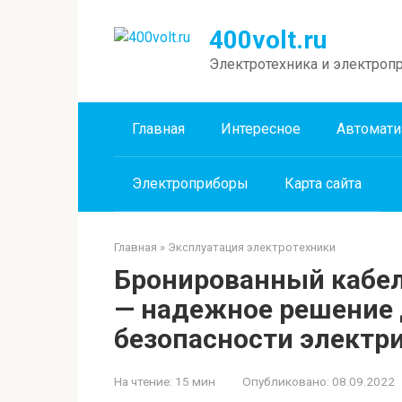
Перейти
к
400volt.ru
контенту
Электротехника и электроп
Главная
Интересное
Автомати
Электроприборы
Карта сайта
Главная
»
Эксплуатация электротехники
Бронированный кабел
— надежное решение 
безопасности электри
На чтение:
15 мин
Опубликовано:
08.09.2022